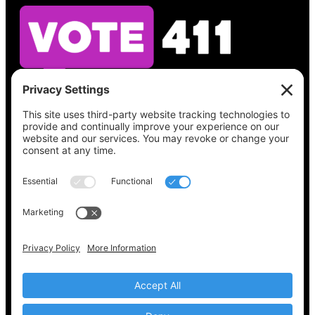
Vea lo que hay en su boleta, encuentre su
lugar de votación, verifique el estado de su
registro y obtenga toda la información
electoral que necesita en
Vote411.org.
Por favor no utilice:
joyce@votingaccessforall.org
Derechos de autor © 2022-2024 Coalición de
acceso al voto para todos