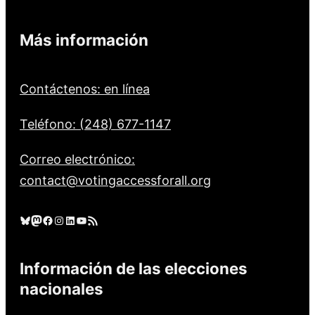
Más información
Contáctenos: en línea
Teléfono: (248) 677-1147
Correo electrónico:
contact@votingaccessforall.org
Cielo azul
Mastodonte
Facebook
Instagram
LinkedIn
YouTube
Feed RSS
Información de las elecciones
nacionales