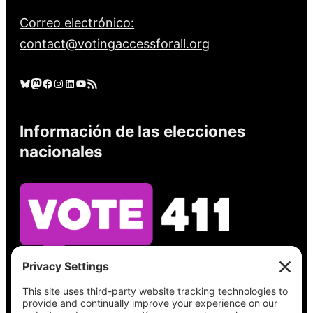
Correo electrónico:
contact@votingaccessforall.org
Cielo azul
Mastodonte
Facebook
Instagram
LinkedIn
YouTube
Feed RSS
Información de las elecciones
nacionales
Vea lo que hay en su boleta, encuentre su
lugar de votación, verifique el estado de su