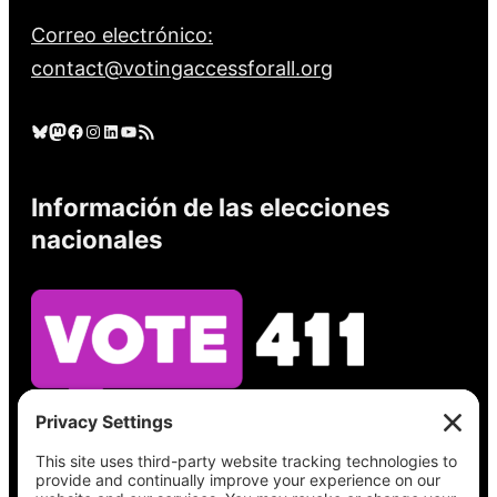
Correo electrónico:
contact@votingaccessforall.org
Cielo azul
Mastodonte
Facebook
Instagram
LinkedIn
YouTube
Feed RSS
Información de las elecciones
nacionales
Vea lo que hay en su boleta, encuentre su
lugar de votación, verifique el estado de su