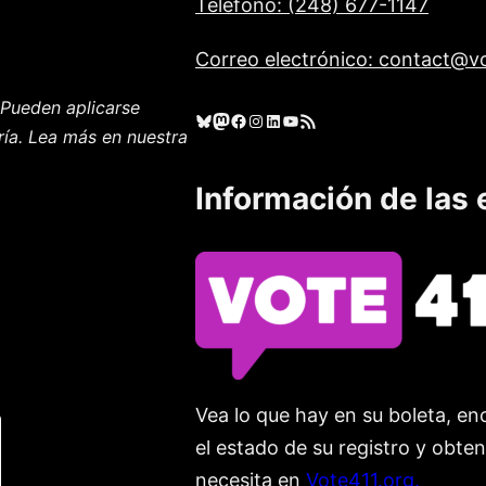
Teléfono: (248) 677-1147
Correo electrónico: contact@vo
Pueden aplicarse
Cielo azul
Mastodonte
Facebook
Instagram
LinkedIn
YouTube
Feed RSS
ría. Lea más en nuestra
Información de las 
Vea lo que hay en su boleta, enc
el estado de su registro y obte
necesita en
Vote411.org.