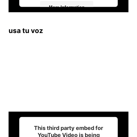
More Information
Accept
usa tu voz
Powered by
Usercentrics Consent
Management Platform
This third party embed for
YouTube Video is being