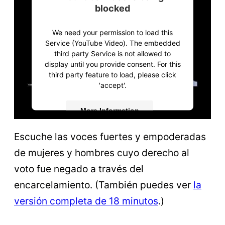
blocked
We need your permission to load this
Service (YouTube Video). The embedded
third party Service is not allowed to
display until you provide consent. For this
third party feature to load, please click
'accept'.
More Information
Escuche las voces fuertes y empoderadas
Accept
de mujeres y hombres cuyo derecho al
Powered by
Usercentrics Consent
Management Platform
voto fue negado a través del
encarcelamiento. (También puedes ver
la
versión completa de 18 minutos
.)