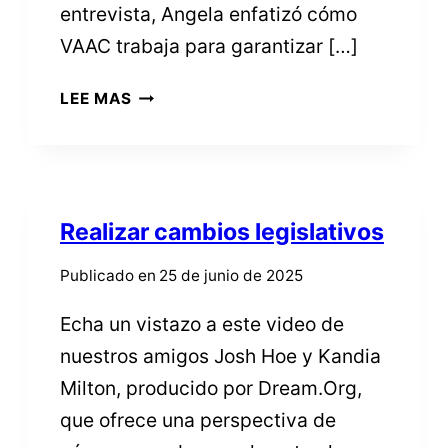
entrevista, Angela enfatizó cómo
VAAC trabaja para garantizar […]
VAAC
LEE MAS
EN
LAS
NOTICIAS:
DANDO
VOZ
Realizar cambios legislativos
A
TODOS
Publicado en
25 de junio de 2025
EN
Echa un vistazo a este video de
EL
DÍA
nuestros amigos Josh Hoe y Kandia
DE
Milton, producido por Dream.Org,
LAS
que ofrece una perspectiva de
ELECCIONES