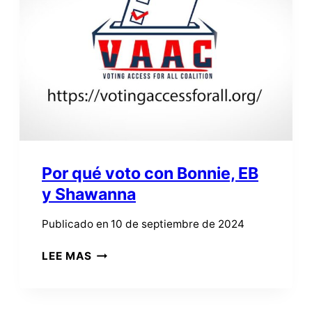
PROMOCIONE
NUESTRA
SERIE
DE
VIDEOS
“POR
QUÉ
VOTO”
EN
SUS
Por qué voto con Bonnie, EB
REDES
y Shawanna
Publicado en
10 de septiembre de 2024
POR
LEE MAS
QUÉ
VOTO
CON