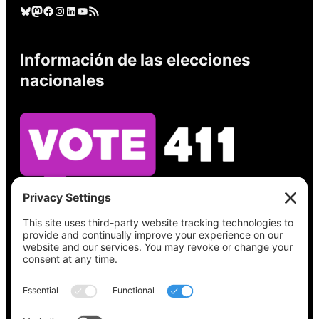
Cielo azul
Mastodonte
Facebook
Instagram
LinkedIn
YouTube
Feed RSS
Información de las elecciones
nacionales
Vea lo que hay en su boleta, encuentre su
lugar de votación, verifique el estado de su
registro y obtenga toda la información
electoral que necesita en
Vote411.org.
Por favor no utilice: