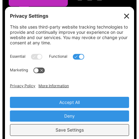
Vea lo que hay en su boleta, encuentre su
lugar de votación, verifique el estado de su
registro y obtenga toda la información
electoral que necesita en
Vote411.org.
Por favor no utilice:
joyce@votingaccessforall.org
Derechos de autor © 2022-2024 Coalición de
acceso al voto para todos