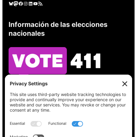
Cielo azul
Mastodonte
Facebook
Instagram
LinkedIn
YouTube
Feed RSS
Información de las elecciones
nacionales
Vea lo que hay en su boleta, encuentre su
lugar de votación, verifique el estado de su
registro y obtenga toda la información
electoral que necesita en
Vote411.org.
Por favor no utilice: