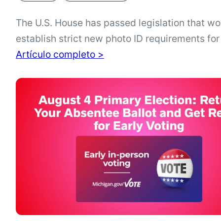
The U.S. House has passed legislation that wo
establish strict new photo ID requirements for
elections, but the proposal is not currently law
Artículo completo >
Michigan voters can use the League of Wome
action alert to urge the Senate to reject requ
that would narrow accepted IDs and eliminate
Michigan’s current affidavit option for most…