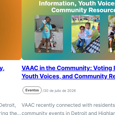
 the
uss how
s, legal
y,
VAAC in the Community: Voting 
Youth Voices, and Community R
Eventos
/
30 de julio de 2026
etroit,
VAAC recently connected with residents 
ring the
community events in Detroit and Highla