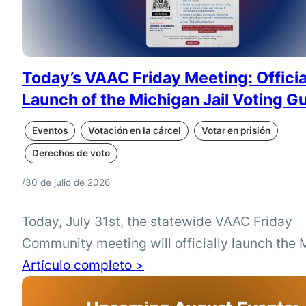
Today’s VAAC Friday Meeting: Officia
Launch of the Michigan Jail Voting G
Eventos
Votación en la cárcel
Votar en prisión
Derechos de voto
/
30 de julio de 2026
Today, July 31st, the statewide VAAC Friday
Community meeting will officially launch the 
Jail Voting Guide, a new resource to help com
Artículo completo >
understand the voting process for eligible vot