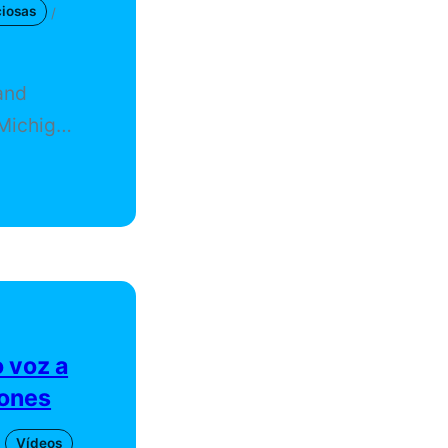
ciosas
/
and
 Michigan
rces. No
full cost
ered for
 voz a
iones
Vídeos