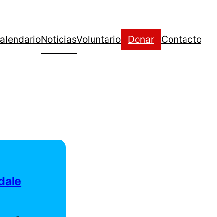
alendario
Noticias
Voluntario
Donar
Contacto
dale