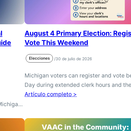
l
August 4 Primary Election: Regi
uide
Vote This Weekend
Elecciones
/
30 de julio de 2026
Michigan voters can register and vote b
Day during extended clerk hours and th
of statewide early voting. Clerk schedule
Artículo completo >
mi.gov/vote to find where and when to re
Michigan
a ballot before the August 4 Primary Elec
munities
ers