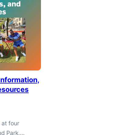
Information,
esources
at four
nd Park,