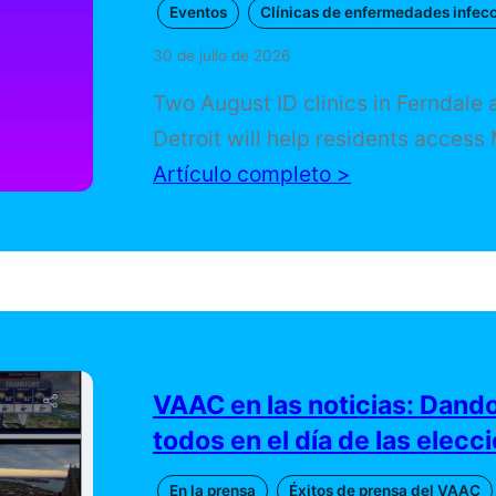
Eventos
Clínicas de enfermedades infec
30 de julio de 2026
Two August ID clinics in Ferndale 
Detroit will help residents access
Secretary of State services, voter
Artículo completo >
registration, and community resou
appointment is necessary, and the 
of a Michigan State ID will be cov
people who qualify.
VAAC en las noticias: Dando
todos en el día de las elecc
En la prensa
Éxitos de prensa del VAAC