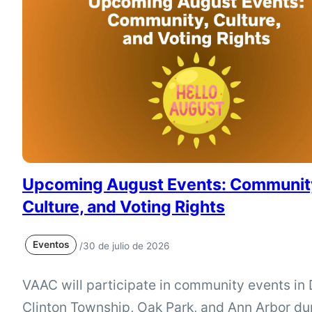
detained in local jails. Amelia Armstrong from
Prisoners’ Legal Advocacy Network will disc
the guide can support clerks, jail administrator
advocates, community…
Upcoming August Events: Communit
Culture, and Voting Rights
Eventos
/
30 de julio de 2026
VAAC will participate in community events in D
Clinton Township, Oak Park, and Ann Arbor du