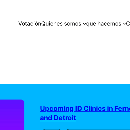
Votación
Quienes somos
que hacemos
C
Upcoming ID Clinics in Fern
and Detroit