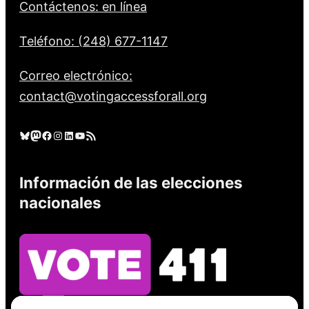
Contáctenos: en línea
Teléfono: (248) 677-1147
Correo electrónico:
contact@votingaccessforall.org
Cielo azul
Mastodonte
Facebook
Instagram
LinkedIn
YouTube
Feed RSS
Información de las elecciones
nacionales