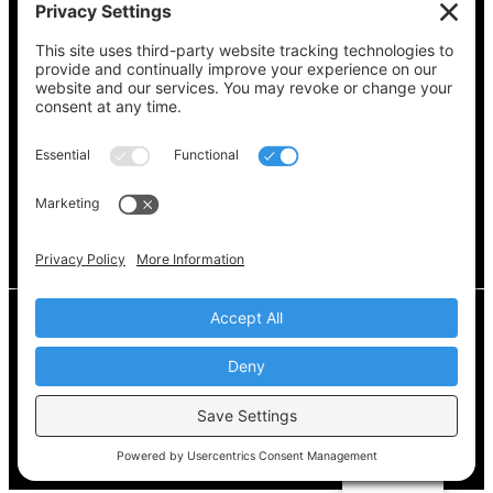
Vea lo que hay en su boleta, encuentre su
lugar de votación, verifique el estado de su
registro y obtenga toda la información
electoral que necesita en
Vote411.org.
Por favor no utilice:
joyce@votingaccessforall.org
Derechos de autor © 2022-2024 Coalición de
acceso al voto para todos
ES