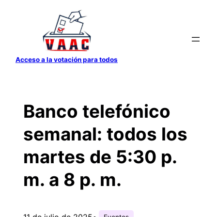
Saltar
al
contenido
Acceso a la votación para todos
Banco telefónico
semanal: todos los
martes de 5:30 p.
m. a 8 p. m.
11 de julio de 2025
•
Eventos