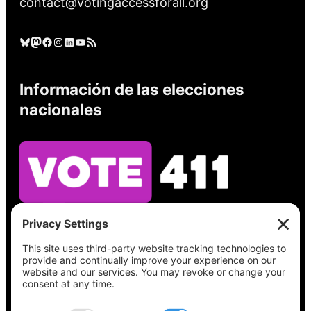
contact@votingaccessforall.org
Cielo azul
Mastodonte
Facebook
Instagram
LinkedIn
YouTube
Feed RSS
Información de las elecciones
nacionales
Vea lo que hay en su boleta, encuentre su
lugar de votación, verifique el estado de su
registro y obtenga toda la información
electoral que necesita en
Vote411.org.