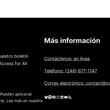
Más información
uestro boletín
Contáctenos: en línea
ccess for All
Teléfono: (248) 677-1147
Correo electrónico: contact@vo
Pueden aplicarse
Cielo azul
Mastodonte
Facebook
Instagram
LinkedIn
YouTube
Feed RSS
ría. Lea más en nuestra