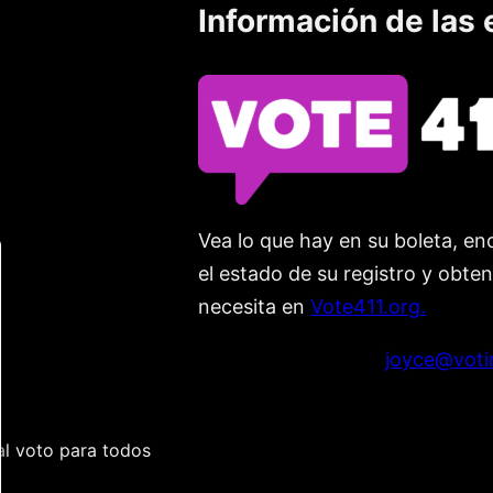
Información de las 
Vea lo que hay en su boleta, enc
el estado de su registro y obte
necesita en
Vote411.org.
Por favor no utilice:
joyce@voti
l voto para todos