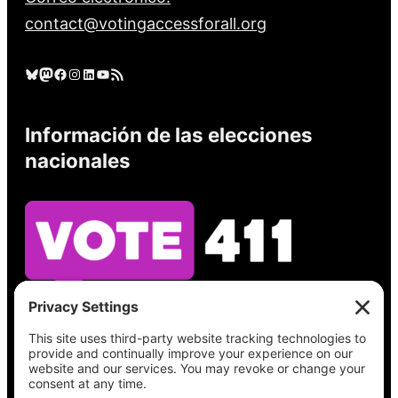
contact@votingaccessforall.org
Cielo azul
Mastodonte
Facebook
Instagram
LinkedIn
YouTube
Feed RSS
Información de las elecciones
nacionales
Vea lo que hay en su boleta, encuentre su
lugar de votación, verifique el estado de su
registro y obtenga toda la información