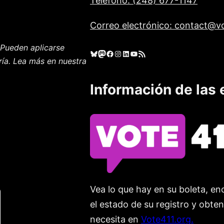
Teléfono: (248) 677-1147
Correo electrónico: contact@vo
Pueden aplicarse
Cielo azul
Mastodonte
Facebook
Instagram
LinkedIn
YouTube
Feed RSS
ría. Lea más en nuestra
Información de las 
Vea lo que hay en su boleta, enc
el estado de su registro y obte
necesita en
Vote411.org.