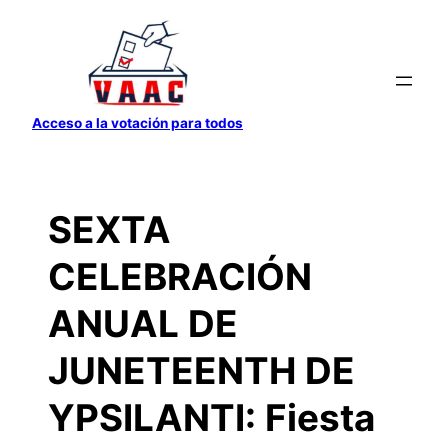
Saltar
al
contenido
Acceso a la votación para todos
SEXTA
CELEBRACIÓN
ANUAL DE
JUNETEENTH DE
YPSILANTI: Fiesta