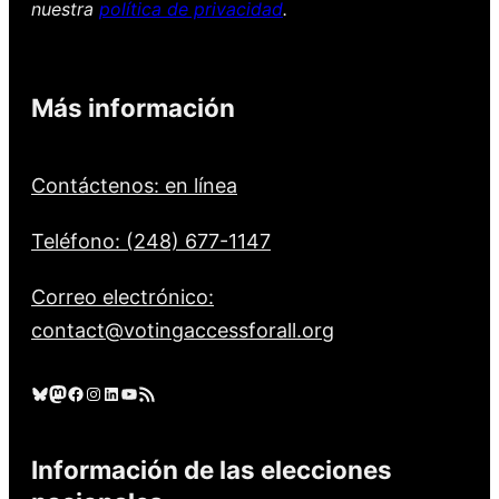
nuestra
política de privacidad
.
Más información
Contáctenos: en línea
Teléfono: (248) 677-1147
Correo electrónico:
contact@votingaccessforall.org
Cielo azul
Mastodonte
Facebook
Instagram
LinkedIn
YouTube
Feed RSS
Información de las elecciones