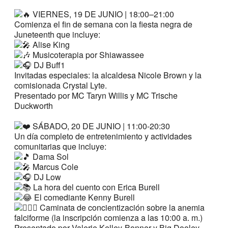
VIERNES, 19 DE JUNIO | 18:00–21:00
Comienza el fin de semana con la fiesta negra de
Juneteenth que incluye:
Alise King
Musicoterapia por Shiawassee
DJ Buff1
Invitadas especiales: la alcaldesa Nicole Brown y la
comisionada Crystal Lyte.
Presentado por MC Taryn Willis y MC Trische
Duckworth
SÁBADO, 20 DE JUNIO | 11:00-20:30
Un día completo de entretenimiento y actividades
comunitarias que incluye:
Dama Sol
Marcus Cole
DJ Low
La hora del cuento con Erica Burell
El comediante Kenny Burell
Caminata de concientización sobre la anemia
falciforme (la inscripción comienza a las 10:00 a. m.)
Presentado por Valerie Kelley-Bonner y Big Dooley