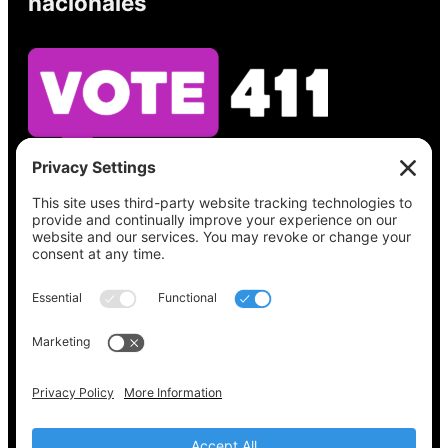
nacionales
Vea lo que hay en su boleta, encuentre su
lugar de votación, verifique el estado de su
registro y obtenga toda la información
electoral que necesita en
Vote411.org.
Por favor no utilice:
joyce@votingaccessforall.org