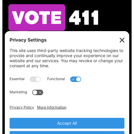
Vea lo que hay en su boleta, encuentre su
lugar de votación, verifique el estado de su
registro y obtenga toda la información
electoral que necesita en
Vote411.org.
Por favor no utilice:
joyce@votingaccessforall.org
Derechos de autor © 2022-2024 Coalición de
acceso al voto para todos