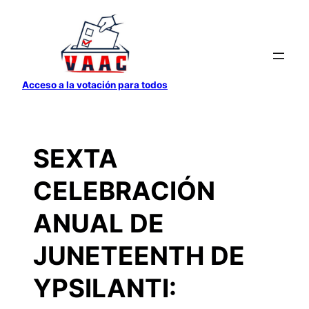
Saltar
al
contenido
Acceso a la votación para todos
SEXTA
CELEBRACIÓN
ANUAL DE
JUNETEENTH DE
YPSILANTI: