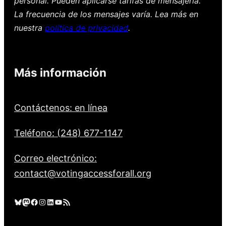
personal. Pueden aplicarse tarifas de mensajería.
La frecuencia de los mensajes varía. Lea más en
nuestra
política de privacidad
.
Más información
Contáctenos: en línea
Teléfono: (248) 677-1147
Correo electrónico:
contact@votingaccessforall.org
Cielo azul
Mastodonte
Facebook
Instagram
LinkedIn
YouTube
Feed RSS