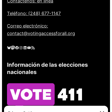
Contáctenos: en línea
Teléfono: (248) 677-1147
Correo electrónico:
contact@votingaccessforall.org
Cielo azul
Mastodonte
Facebook
Instagram
LinkedIn
YouTube
Feed RSS
Información de las elecciones
nacionales