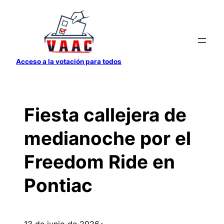
Saltar
al
contenido
Acceso a la votación para todos
Fiesta callejera de
medianoche por el
Freedom Ride en
Pontiac
13 de junio de 2026
•