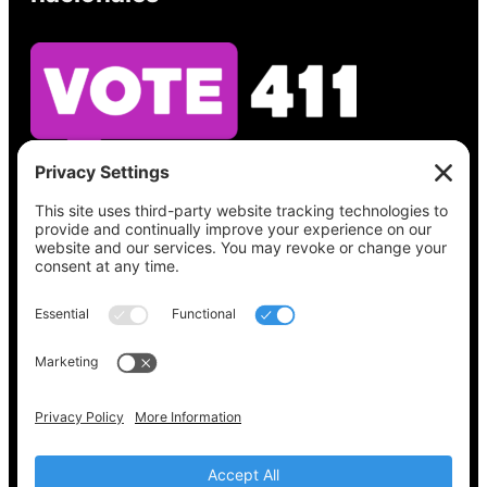
Vea lo que hay en su boleta, encuentre su
lugar de votación, verifique el estado de su
registro y obtenga toda la información
electoral que necesita en
Vote411.org.
Por favor no utilice:
joyce@votingaccessforall.org
Derechos de autor © 2022-2024 Coalición de