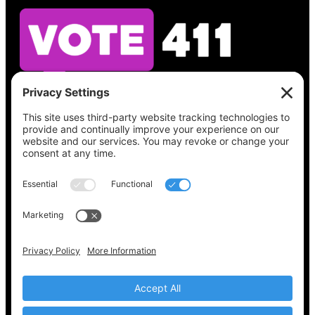
Vea lo que hay en su boleta, encuentre su
lugar de votación, verifique el estado de su
registro y obtenga toda la información
electoral que necesita en
Vote411.org.
Por favor no utilice:
joyce@votingaccessforall.org
Derechos de autor © 2022-2024 Coalición de
acceso al voto para todos