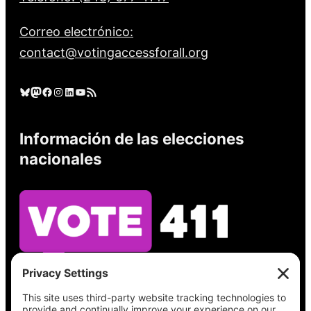
Correo electrónico:
contact@votingaccessforall.org
Cielo azul
Mastodonte
Facebook
Instagram
LinkedIn
YouTube
Feed RSS
Información de las elecciones
nacionales
Vea lo que hay en su boleta, encuentre su