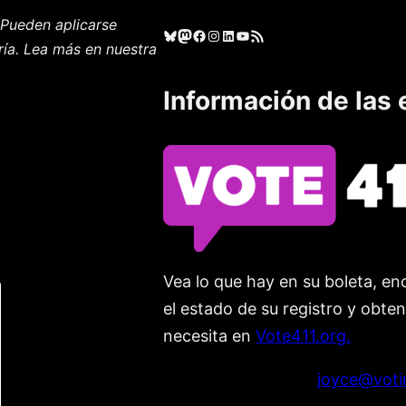
Pueden aplicarse
Cielo azul
Mastodonte
Facebook
Instagram
LinkedIn
YouTube
Feed RSS
ría. Lea más en nuestra
Información de las 
Vea lo que hay en su boleta, enc
el estado de su registro y obte
necesita en
Vote411.org.
Por favor no utilice:
joyce@voti