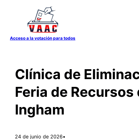
Saltar
al
contenido
Acceso a la votación para todos
Clínica de Elimina
Feria de Recursos
Ingham
24 de junio de 2026
•