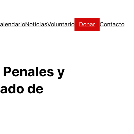
alendario
Noticias
Voluntario
Donar
Contacto
 Penales y
dado de