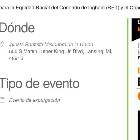
o para la Equidad Racial del Condado de Ingham (RET) y el Co
Dónde
Iglesia Bautista Misionera de la Unión
500 S Martin Luther King, Jr. Blvd, Lansing, MI,
48915
Tipo de evento
e
iCalendar
Oficina 365
Evento de expurgación