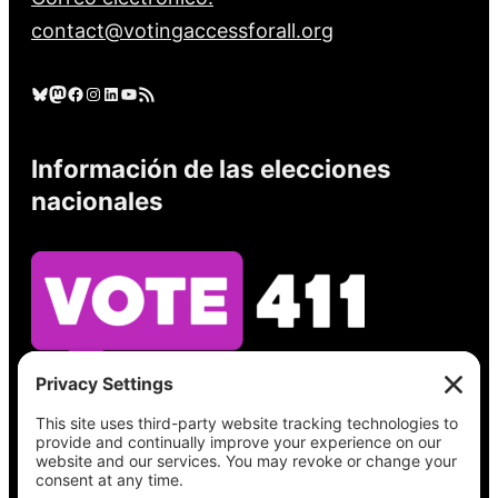
contact@votingaccessforall.org
Cielo azul
Mastodonte
Facebook
Instagram
LinkedIn
YouTube
Feed RSS
Información de las elecciones
nacionales
Vea lo que hay en su boleta, encuentre su
lugar de votación, verifique el estado de su
registro y obtenga toda la información