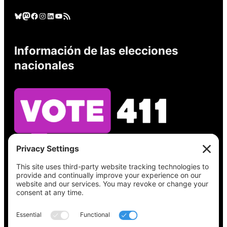
Cielo azul
Mastodonte
Facebook
Instagram
LinkedIn
YouTube
Feed RSS
Información de las elecciones
nacionales
Vea lo que hay en su boleta, encuentre su
lugar de votación, verifique el estado de su
registro y obtenga toda la información
electoral que necesita en
Vote411.org.