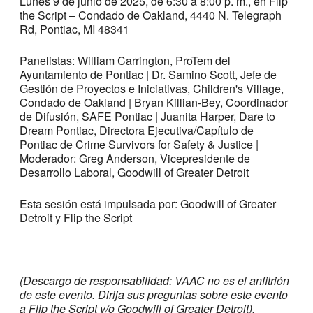
Lunes 9 de junio de 2025, de 6:30 a 8:00 p. m., en Flip
the Script – Condado de Oakland, 4440 N. Telegraph
Rd, Pontiac, MI 48341
Panelistas: William Carrington, ProTem del
Ayuntamiento de Pontiac | Dr. Samino Scott, Jefe de
Gestión de Proyectos e Iniciativas, Children's Village,
Condado de Oakland | Bryan Killian-Bey, Coordinador
de Difusión, SAFE Pontiac | Juanita Harper, Dare to
Dream Pontiac, Directora Ejecutiva/Capítulo de
Pontiac de Crime Survivors for Safety & Justice |
Moderador: Greg Anderson, Vicepresidente de
Desarrollo Laboral, Goodwill of Greater Detroit
Esta sesión está impulsada por: Goodwill of Greater
Detroit y Flip the Script
(Descargo de responsabilidad: VAAC no es el anfitrión
de este evento. Dirija sus preguntas sobre este evento
a Flip the Script y/o Goodwill of Greater Detroit).