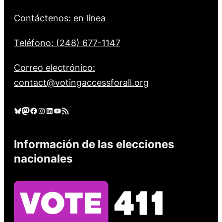
Contáctenos: en línea
Teléfono: (248) 677-1147
Correo electrónico:
contact@votingaccessforall.org
Cielo azul
Mastodonte
Facebook
Instagram
LinkedIn
YouTube
Feed RSS
Información de las elecciones
nacionales