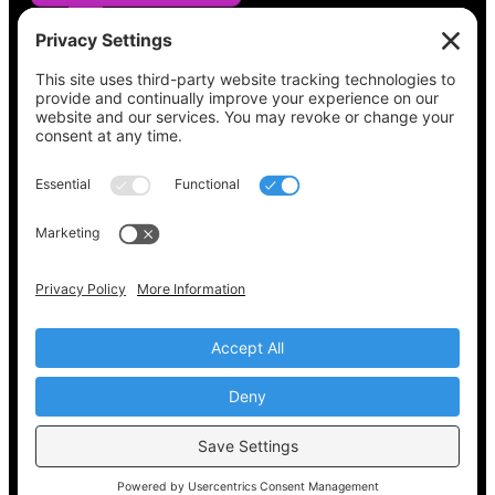
Vea lo que hay en su boleta, encuentre su
lugar de votación, verifique el estado de su
registro y obtenga toda la información
electoral que necesita en
Vote411.org.
Por favor no utilice:
joyce@votingaccessforall.org
Derechos de autor © 2022-2024 Coalición de
acceso al voto para todos