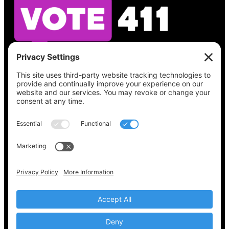
Vea lo que hay en su boleta, encuentre su
lugar de votación, verifique el estado de su
registro y obtenga toda la información
electoral que necesita en
Vote411.org.
Por favor no utilice:
joyce@votingaccessforall.org
Derechos de autor © 2022-2024 Coalición de
acceso al voto para todos