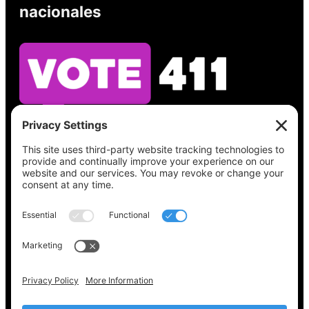
nacionales
Vea lo que hay en su boleta, encuentre su
lugar de votación, verifique el estado de su
registro y obtenga toda la información
electoral que necesita en
Vote411.org.
Por favor no utilice:
joyce@votingaccessforall.org