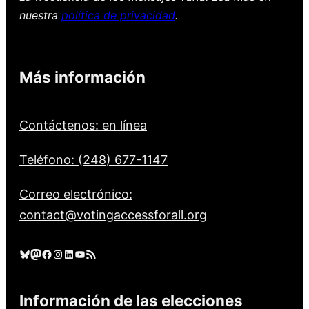
nuestra
política de privacidad
.
Más información
Contáctenos: en línea
Teléfono: (248) 677-1147
Correo electrónico:
contact@votingaccessforall.org
Cielo azul
Mastodonte
Facebook
Instagram
LinkedIn
YouTube
Feed RSS
Información de las elecciones