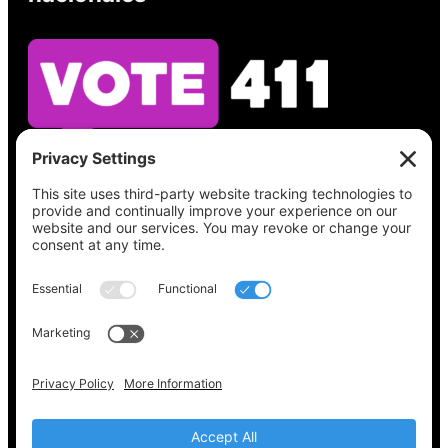
Vea lo que hay en su boleta, encuentre su
lugar de votación, verifique el estado de su
registro y obtenga toda la información
electoral que necesita en
Vote411.org.
Por favor no utilice:
joyce@votingaccessforall.org
Derechos de autor © 2022-2024 Coalición de