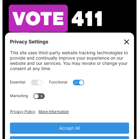
Vea lo que hay en su boleta, encuentre su
lugar de votación, verifique el estado de su
registro y obtenga toda la información
electoral que necesita en
Vote411.org.
Por favor no utilice:
joyce@votingaccessforall.org
Derechos de autor © 2022-2024 Coalición de
acceso al voto para todos