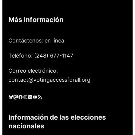
Más información
Contáctenos: en línea
Teléfono: (248) 677-1147
Correo electrónico:
contact@votingaccessforall.org
Cielo azul
Mastodonte
Facebook
Instagram
LinkedIn
YouTube
Feed RSS
Información de las elecciones
nacionales