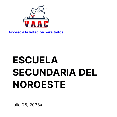
Saltar
al
contenido
Acceso a la votación para todos
ESCUELA
SECUNDARIA DEL
NOROESTE
julio 28, 2023
•