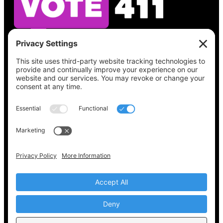
Vea lo que hay en su boleta, encuentre su
lugar de votación, verifique el estado de su
registro y obtenga toda la información
electoral que necesita en
Vote411.org.
Por favor no utilice:
joyce@votingaccessforall.org
Derechos de autor © 2022-2024 Coalición de
acceso al voto para todos