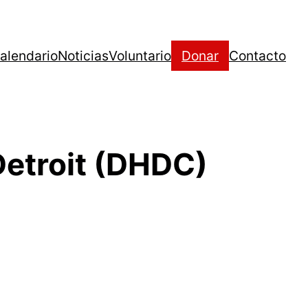
alendario
Noticias
Voluntario
Donar
Contacto
Detroit (DHDC)