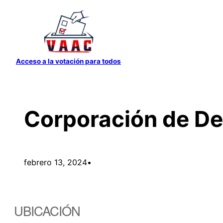
Saltar
al
contenido
Acceso a la votación para todos
Corporación de De
febrero 13, 2024
•
UBICACIÓN