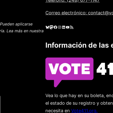
Teléfono: (248) 677-1147
Correo electrónico: contact@vo
Pueden aplicarse
Cielo azul
Mastodonte
Facebook
Instagram
LinkedIn
YouTube
Feed RSS
ría. Lea más en nuestra
Información de las 
Vea lo que hay en su boleta, enc
el estado de su registro y obte
necesita en
Vote411.org.