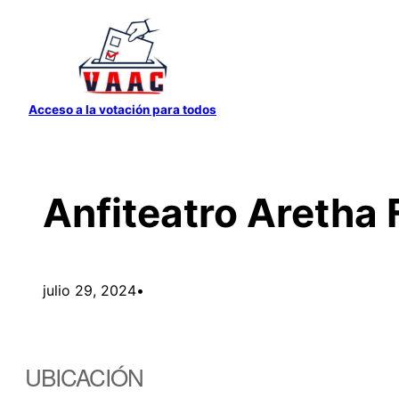
Saltar
al
contenido
Acceso a la votación para todos
Anfiteatro Aretha 
julio 29, 2024
•
UBICACIÓN