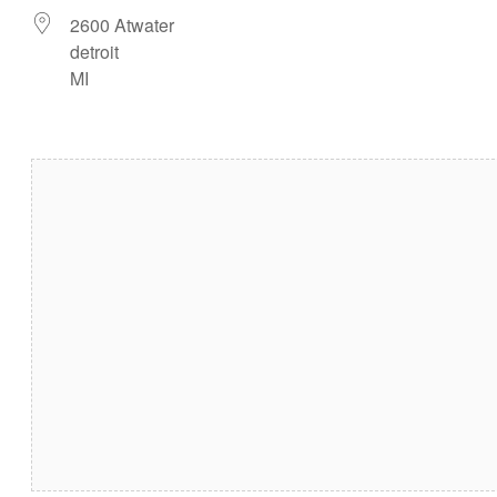
2600 Atwater
detroit
MI