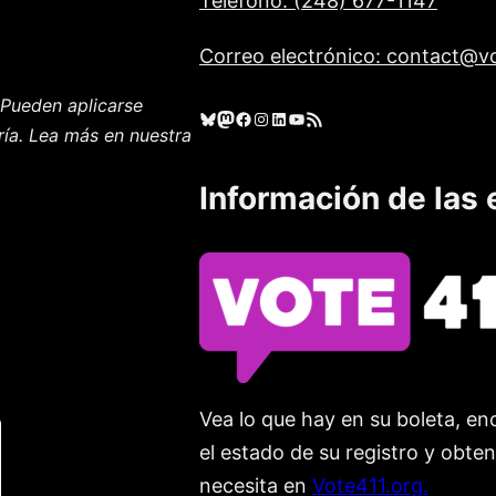
Teléfono: (248) 677-1147
Correo electrónico: contact@vo
Pueden aplicarse
Cielo azul
Mastodonte
Facebook
Instagram
LinkedIn
YouTube
Feed RSS
ría. Lea más en nuestra
Información de las 
Vea lo que hay en su boleta, enc
el estado de su registro y obte
necesita en
Vote411.org.