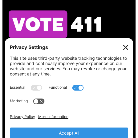
Vea lo que hay en su boleta, encuentre su
lugar de votación, verifique el estado de su
registro y obtenga toda la información
electoral que necesita en
Vote411.org.
Por favor no utilice:
joyce@votingaccessforall.org
Derechos de autor © 2022-2024 Coalición de