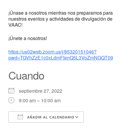
¡Únase a nosotros mientras nos preparamos para
nuestros eventos y actividades de divulgación de
VAAC!
¡Únete a nosotros!
https://us02web.zoom.us/j/85320151046?
pwd=TGVhZzE1c0xLdmFIenQ5L3VoZmNGQT09
Cuando
septiembre 27, 2022
9:00 am – 10:00 am
AÑADIR AL CALENDARIO
Descargar ICS
calendario de Googl