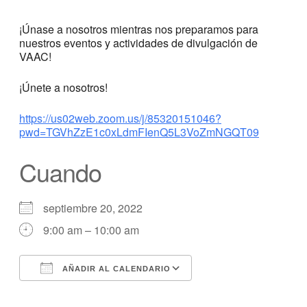
¡Únase a nosotros mientras nos preparamos para
nuestros eventos y actividades de divulgación de
VAAC!
¡Únete a nosotros!
https://us02web.zoom.us/j/85320151046?
pwd=TGVhZzE1c0xLdmFIenQ5L3VoZmNGQT09
Cuando
septiembre 20, 2022
9:00 am – 10:00 am
AÑADIR AL CALENDARIO
Descargar ICS
calendario de Googl