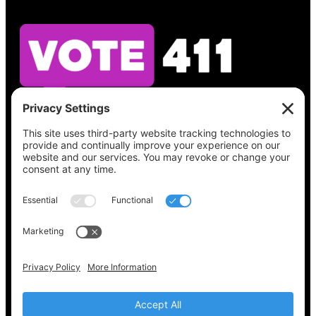
Vea lo que hay en su boleta, encuentre su
lugar de votación, verifique el estado de su
registro y obtenga toda la información
electoral que necesita en
Vote411.org.
Por favor no utilice:
joyce@votingaccessforall.org
Derechos de autor © 2022-2024 Coalición de