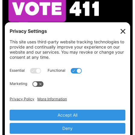
Vea lo que hay en su boleta, encuentre su
lugar de votación, verifique el estado de su
registro y obtenga toda la información
electoral que necesita en
Vote411.org.
Por favor no utilice:
joyce@votingaccessforall.org
Derechos de autor © 2022-2024 Coalición de
acceso al voto para todos