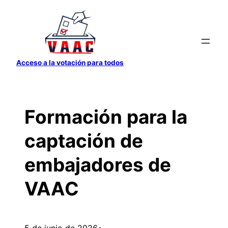
Saltar
al
contenido
Acceso a la votación para todos
Formación para la
captación de
embajadores de
VAAC
5 de junio de 2026
•