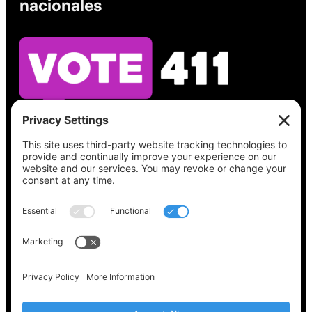
nacionales
Vea lo que hay en su boleta, encuentre su
lugar de votación, verifique el estado de su
registro y obtenga toda la información
electoral que necesita en
Vote411.org.
Por favor no utilice:
joyce@votingaccessforall.org