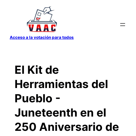
Saltar
al
contenido
Acceso a la votación para todos
El Kit de
Herramientas del
Pueblo -
Juneteenth en el
250 Aniversario de