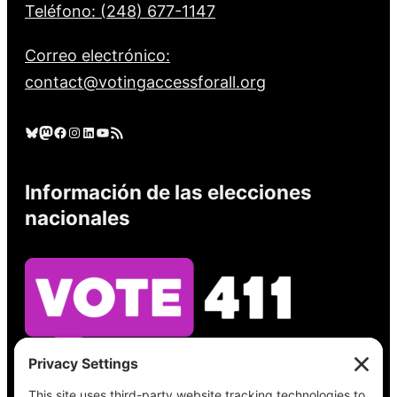
Teléfono: (248) 677-1147
Correo electrónico:
contact@votingaccessforall.org
Cielo azul
Mastodonte
Facebook
Instagram
LinkedIn
YouTube
Feed RSS
Información de las elecciones
nacionales
Vea lo que hay en su boleta, encuentre su