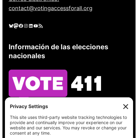
contact@votingaccessforall.org
Cielo azul
Mastodonte
Facebook
Instagram
LinkedIn
YouTube
Feed RSS
Información de las elecciones
nacionales
Vea lo que hay en su boleta, encuentre su
lugar de votación, verifique el estado de su
registro y obtenga toda la información