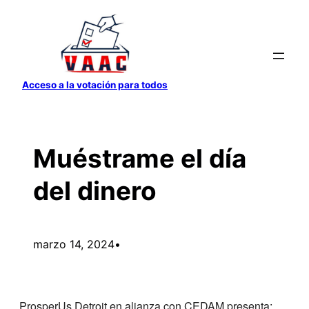
Saltar
al
contenido
Acceso a la votación para todos
Muéstrame el día
del dinero
marzo 14, 2024
•
ProsperUs Detroit en alianza con CEDAM presenta: