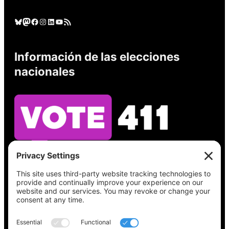
Cielo azul
Mastodonte
Facebook
Instagram
LinkedIn
YouTube
Feed RSS
Información de las elecciones
nacionales
Vea lo que hay en su boleta, encuentre su
lugar de votación, verifique el estado de su
registro y obtenga toda la información
electoral que necesita en
Vote411.org.