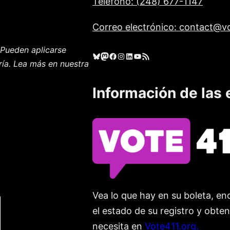
Teléfono: (248) 677-1147
Correo electrónico: contact@vo
Pueden aplicarse
Cielo azul
Mastodonte
Facebook
Instagram
LinkedIn
YouTube
Feed RSS
ría. Lea más en nuestra
Información de las 
Vea lo que hay en su boleta, enc
el estado de su registro y obte
necesita en
Vote411.org.