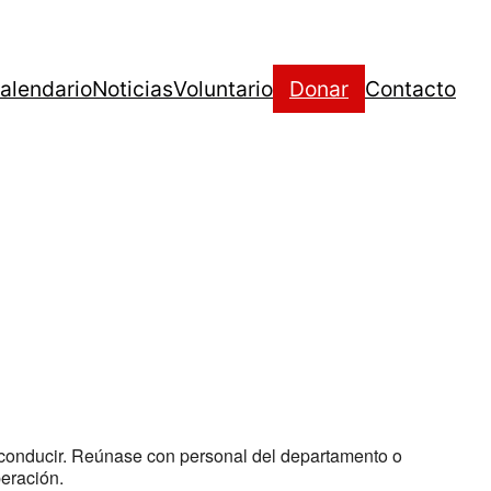
alendario
Noticias
Voluntario
Donar
Contacto
 conducir. Reúnase con personal del departamento o
peración.