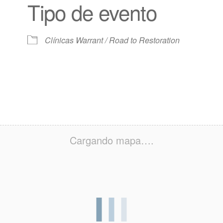
Tipo de evento
e
iCalendar
Oficina 365
Clínicas Warrant / Road to Restoration
Cargando mapa….