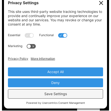
Vea lo que hay en su boleta, encuentre su
lugar de votación, verifique el estado de su
registro y obtenga toda la información
electoral que necesita en
Vote411.org.
Por favor no utilice:
joyce@votingaccessforall.org
Derechos de autor © 2022-2024 Coalición de
acceso al voto para todos
ES