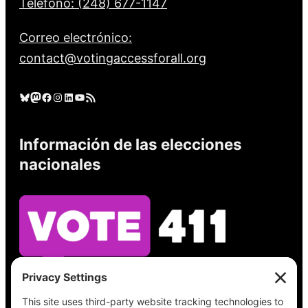
Teléfono: (248) 677-1147
Correo electrónico:
contact@votingaccessforall.org
Cielo azul
Mastodonte
Facebook
Instagram
LinkedIn
YouTube
Feed RSS
Información de las elecciones
nacionales
Vea lo que hay en su boleta, encuentre su