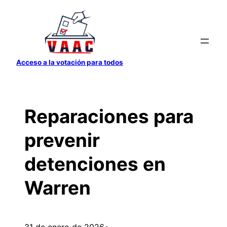
Saltar
al
contenido
Acceso a la votación para todos
Reparaciones para
prevenir
detenciones en
Warren
31 de enero de 2026
•