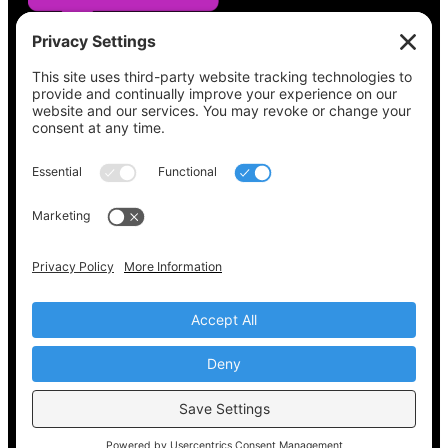
Vea lo que hay en su boleta, encuentre su
lugar de votación, verifique el estado de su
registro y obtenga toda la información
electoral que necesita en
Vote411.org.
Por favor no utilice:
joyce@votingaccessforall.org
Derechos de autor © 2022-2024 Coalición de
acceso al voto para todos