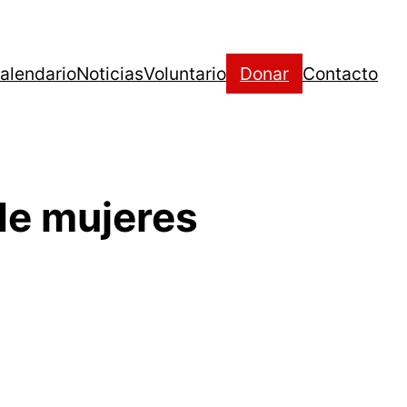
alendario
Noticias
Voluntario
Donar
Contacto
 de mujeres