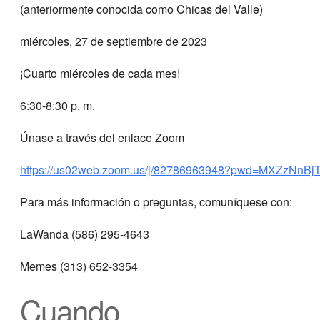
(anteriormente conocida como Chicas del Valle)
miércoles, 27 de septiembre de 2023
¡Cuarto miércoles de cada mes!
6:30-8:30 p. m.
Únase a través del enlace Zoom
https://us02web.zoom.us/j/82786963948?pwd=MXZzNn
Para más información o preguntas, comuníquese con:
LaWanda (586) 295-4643
Memes (313) 652-3354
Cuando