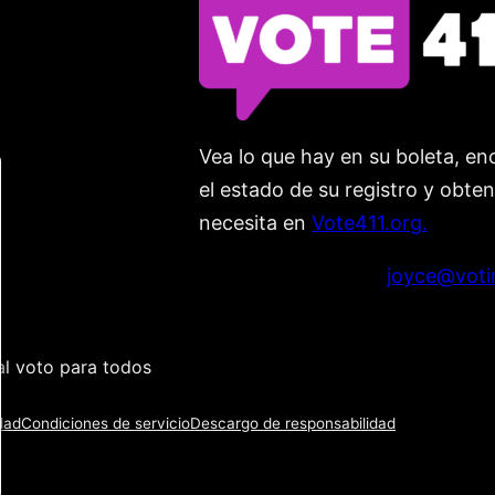
Vea lo que hay en su boleta, enc
el estado de su registro y obte
necesita en
Vote411.org.
Por favor no utilice:
joyce@voti
l voto para todos
dad
Condiciones de servicio
Descargo de responsabilidad