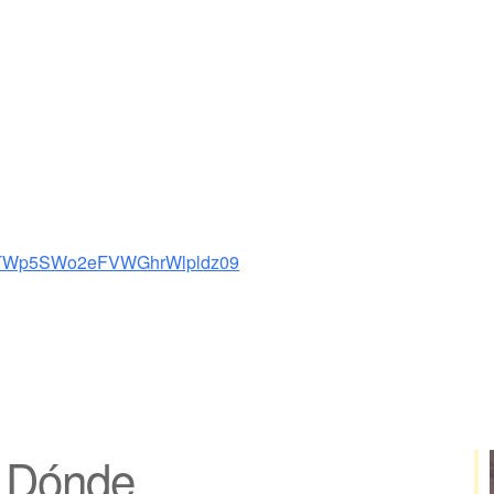
BjTWp5SWo2eFVWGhrWlpldz09
Dónde