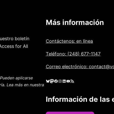
Más información
uestro boletín
Contáctenos: en línea
ccess for All
Teléfono: (248) 677-1147
Correo electrónico: contact@vo
Pueden aplicarse
Cielo azul
Mastodonte
Facebook
Instagram
LinkedIn
YouTube
Feed RSS
ría. Lea más en nuestra
Información de las 