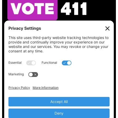
Vea lo que hay en su boleta, encuentre su
lugar de votación, verifique el estado de su
registro y obtenga toda la información
electoral que necesita en
Vote411.org.
Por favor no utilice:
joyce@votingaccessforall.org
Derechos de autor © 2022-2024 Coalición de
acceso al voto para todos