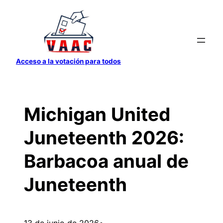
Saltar
al
contenido
Acceso a la votación para todos
Michigan United
Juneteenth 2026:
Barbacoa anual de
Juneteenth
13 de junio de 2026
•