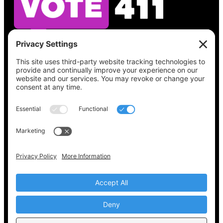
Vea lo que hay en su boleta, encuentre su
lugar de votación, verifique el estado de su
registro y obtenga toda la información
electoral que necesita en
Vote411.org.
Por favor no utilice:
joyce@votingaccessforall.org
Derechos de autor © 2022-2024 Coalición de
acceso al voto para todos