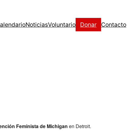
alendario
Noticias
Voluntario
Donar
Contacto
nción Feminista de Michigan
en Detroit.