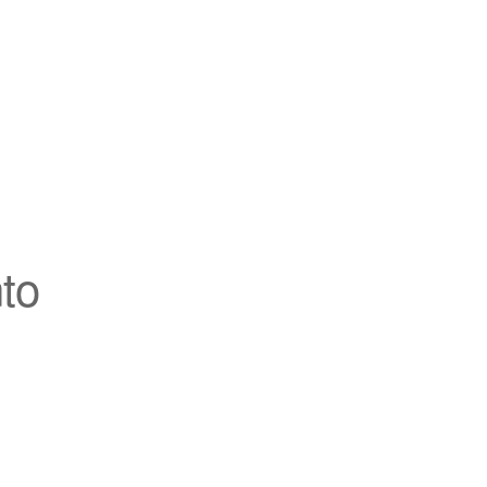
to
Outlook en vivo