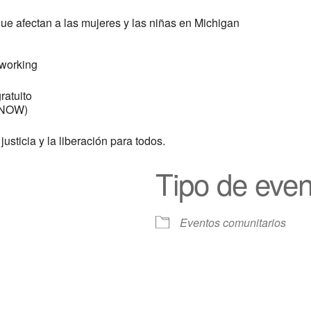
que afectan a las mujeres y las niñas en Michigan
tworking
ratuito
I NOW)
usticia y la liberación para todos.
Tipo de even
Eventos comunitarios
e
iCalendar
Oficina 365