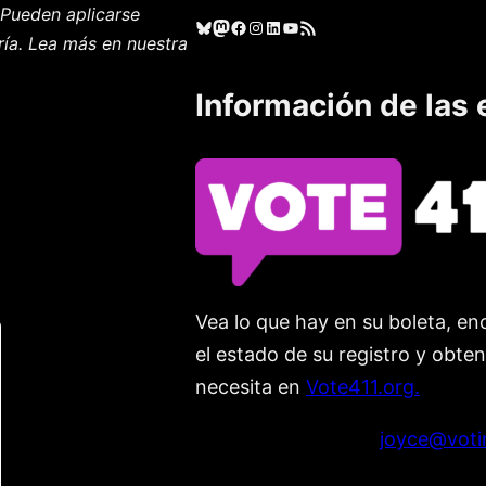
Pueden aplicarse
Cielo azul
Mastodonte
Facebook
Instagram
LinkedIn
YouTube
Feed RSS
ría. Lea más en nuestra
Información de las 
Vea lo que hay en su boleta, enc
el estado de su registro y obte
necesita en
Vote411.org.
Por favor no utilice:
joyce@voti