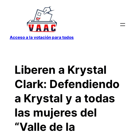
Saltar
al
contenido
Acceso a la votación para todos
Liberen a Krystal
Clark: Defendiendo
a Krystal y a todas
las mujeres del
“Valle de la