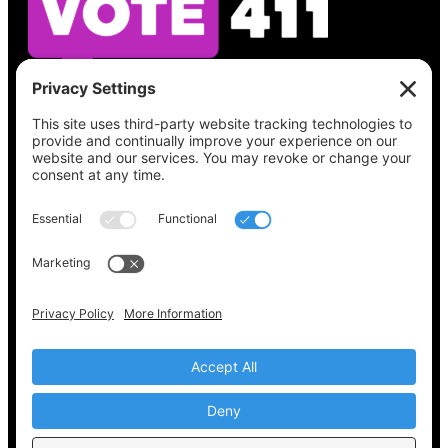
Vea lo que hay en su boleta, encuentre su
lugar de votación, verifique el estado de su
registro y obtenga toda la información
electoral que necesita en
Vote411.org.
Por favor no utilice:
joyce@votingaccessforall.org
Derechos de autor © 2022-2024 Coalición de
acceso al voto para todos