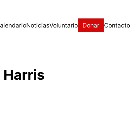
alendario
Noticias
Voluntario
Donar
Contacto
 Harris