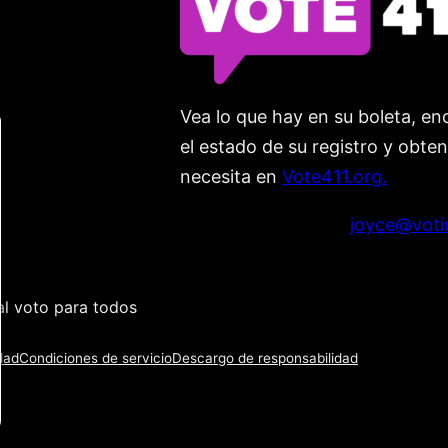
Vea lo que hay en su boleta, enc
el estado de su registro y obte
necesita en
Vote411.org.
Por favor no utilice:
joyce@voti
l voto para todos
dad
Condiciones de servicio
Descargo de responsabilidad