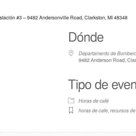
stación #3 – 9482 Andersonville Road, Clarkston, MI 48348
Dónde
Departamento de Bomberos
9482 Anderson Road, Clar
Tipo de even
e
iCalendar
Oficina 365
Horas de café
horas de cafe
,
recursos de