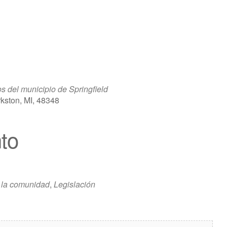
 del municipio de Springfield
kston, MI, 48348
to
Outlook en vivo
 la comunidad
,
Legislación