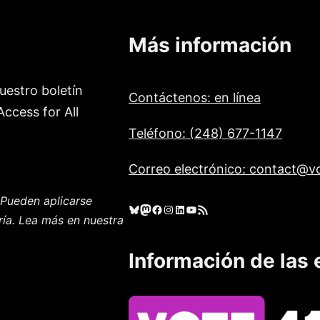
Más información
uestro boletín
Contáctenos: en línea
ccess for All
Teléfono: (248) 677-1147
Correo electrónico: contact@vo
Pueden aplicarse
Cielo azul
Mastodonte
Facebook
Instagram
LinkedIn
YouTube
Feed RSS
ría. Lea más en nuestra
Información de las 